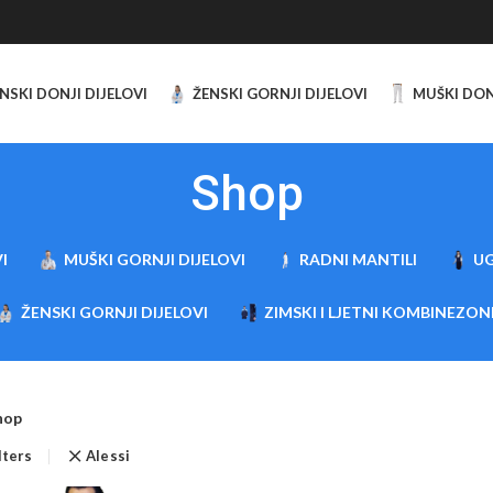
NSKI DONJI DIJELOVI
ŽENSKI GORNJI DIJELOVI
MUŠKI DON
Shop
I
MUŠKI GORNJI DIJELOVI
RADNI MANTILI
UG
ŽENSKI GORNJI DIJELOVI
ZIMSKI I LJETNI KOMBINEZON
hop
lters
Alessi