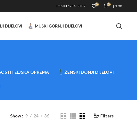
0
0
LOGIN / REGISTER
$
0.00
JI DIJELOVI
MUŠKI GORNJI DIJELOVI
OSTITELJSKA OPREMA
ŽENSKI DONJI DIJELOVI
I
Show
9
24
36
Filters