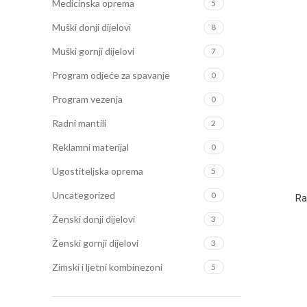
Medicinska oprema
5
Muški donji dijelovi
8
Muški gornji dijelovi
7
Program odjeće za spavanje
0
Program vezenja
0
Radni mantili
2
Reklamni materijal
0
Ugostiteljska oprema
5
Uncategorized
0
Ra
Ženski donji dijelovi
3
Ženski gornji dijelovi
3
Zimski i ljetni kombinezoni
5