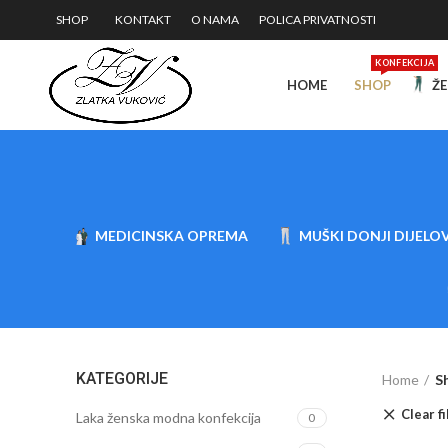
SHOP
KONTAKT
O NAMA
POLICA PRIVATNOSTI
KONFEKCIJA
HOME
SHOP
ŽE
MEDICINSKA OPREMA
MUŠKI DONJI DIJELOV
KATEGORIJE
Home
S
Clear fi
Laka ženska modna konfekcija
0