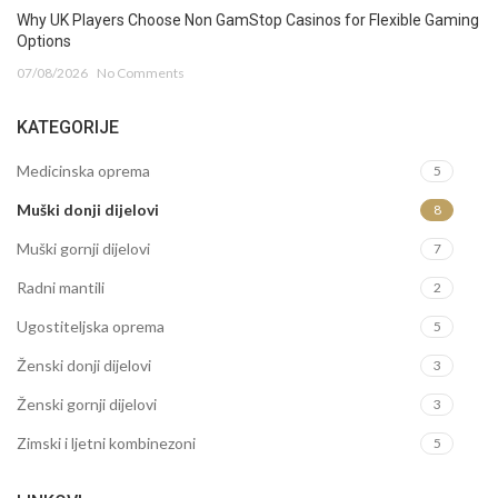
Why UK Players Choose Non GamStop Casinos for Flexible Gaming
Options
07/08/2026
No Comments
KATEGORIJE
Medicinska oprema
5
Muški donji dijelovi
8
Muški gornji dijelovi
7
Radni mantili
2
Ugostiteljska oprema
5
Ženski donji dijelovi
3
Ženski gornji dijelovi
3
Zimski i ljetni kombinezoni
5