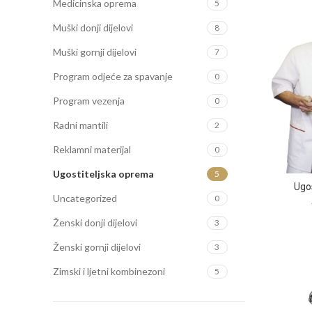
Medicinska oprema
5
Muški donji dijelovi
8
Muški gornji dijelovi
7
Program odjeće za spavanje
0
Program vezenja
0
Radni mantili
2
Reklamni materijal
0
Ugostiteljska oprema
5
Ugos
Uncategorized
0
Ženski donji dijelovi
3
Ženski gornji dijelovi
3
Zimski i ljetni kombinezoni
5