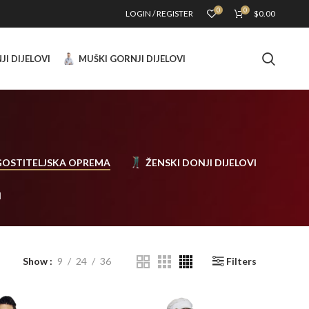
0
0
LOGIN / REGISTER
$
0.00
JI DIJELOVI
MUŠKI GORNJI DIJELOVI
OSTITELJSKA OPREMA
ŽENSKI DONJI DIJELOVI
I
Show
9
24
36
Filters