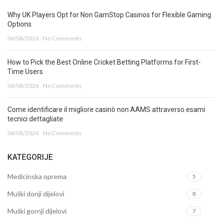
Why UK Players Opt for Non GamStop Casinos for Flexible Gaming
Options
06/08/2026
No Comments
How to Pick the Best Online Cricket Betting Platforms for First-
Time Users
06/08/2026
No Comments
Come identificare il migliore casinò non AAMS attraverso esami
tecnici dettagliate
06/08/2026
No Comments
KATEGORIJE
Medicinska oprema
5
Muški donji dijelovi
8
Muški gornji dijelovi
7