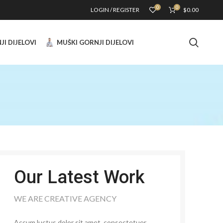
0
0
LOGIN / REGISTER
$
0.00
JI DIJELOVI
MUŠKI GORNJI DIJELOVI
Our Latest Work
WE ARE CREATIVE AGENCY
Accum luctus dolor sit amet, consectetuer