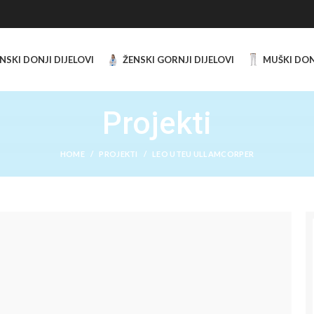
NSKI DONJI DIJELOVI
ŽENSKI GORNJI DIJELOVI
MUŠKI DON
Projekti
HOME
PROJEKTI
LEO UTEU ULLAMCORPER