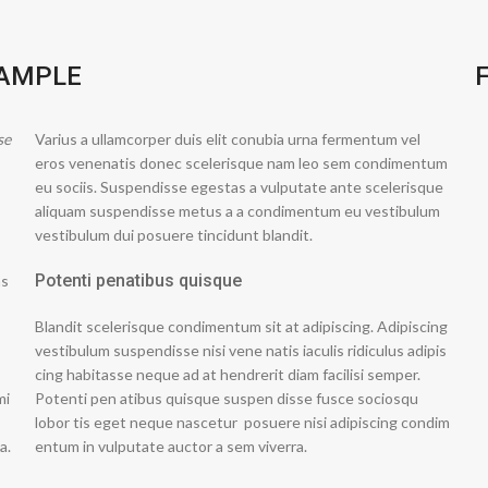
XAMPLE
se
Varius a ullamcorper duis elit conubia urna fermentum vel
eros venenatis donec scelerisque nam leo sem condimentum
eu sociis. Suspendisse egestas a vulputate ante scelerisque
aliquam suspendisse metus a a condimentum eu vestibulum
vestibulum dui posuere tincidunt blandit.
Potenti penatibus quisque
as
Blandit scelerisque condimentum sit at adipiscing. Adipiscing
vestibulum suspendisse nisi vene natis iaculis ridiculus adipis
cing habitasse neque ad at hendrerit diam facilisi semper.
mi
Potenti pen atibus quisque suspen disse fusce sociosqu
lobor tis eget neque nascetur posuere nisi adipiscing condim
a.
entum in vulputate auctor a sem viverra.