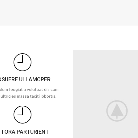
OSUERE ULLAMCPER
lum feugiat a volutpat dis cum
 ultricies massa taciti lobortis.
ITORA PARTURIENT